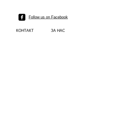
Follow us on Facebook
КОНТАКТ
ЗА НАС
ina polished project 03.jpg